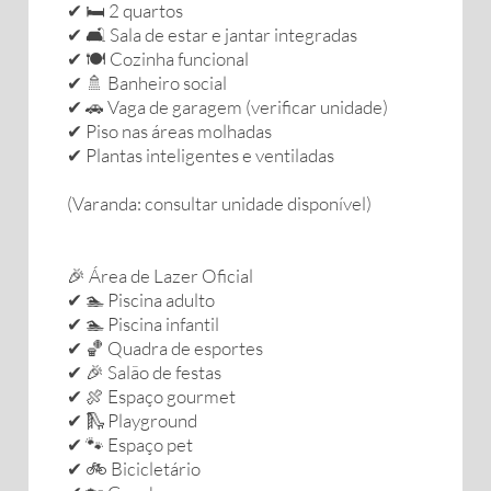
✔ 🛏️ 2 quartos
✔ 🛋️ Sala de estar e jantar integradas
✔ 🍽️ Cozinha funcional
✔ 🚿 Banheiro social
✔ 🚗 Vaga de garagem (verificar unidade)
✔ Piso nas áreas molhadas
✔ Plantas inteligentes e ventiladas
(Varanda: consultar unidade disponível)
🎉 Área de Lazer Oficial
✔ 🏊 Piscina adulto
✔ 🏊 Piscina infantil
✔ 🏀 Quadra de esportes
✔ 🎉 Salão de festas
✔ 🍖 Espaço gourmet
✔ 🛝 Playground
✔ 🐾 Espaço pet
✔ 🚲 Bicicletário