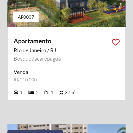
AP0007
Apartamento
Rio de Janeiro / RJ
Bosque Jacarepaguá
Venda
R$ 210.000
1 vagas na garagem
2 dormiórios
1 banheiros
1 |
2 |
1 |
37m²