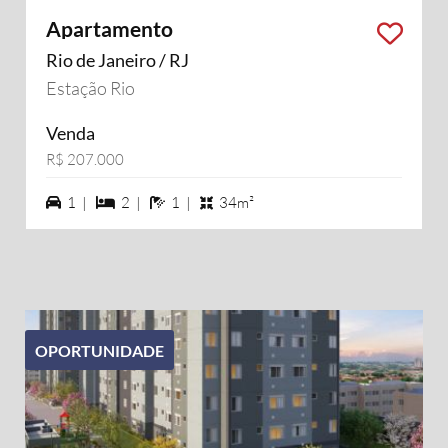
Apartamento
Rio de Janeiro / RJ
Estação Rio
Venda
R$ 207.000
1 vagas na garagem
2 dormiórios
1 banheiros
1 |
2 |
1 |
34m²
OPORTUNIDADE